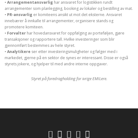
•
Arrangementansvarlig
har ansvaret for logistikken rundt
arrangementer som planlegging, booking av lokaler og bestilling av mat.
•
PR-ansvarlig
er komiteens ansikt ut mot det eksterne. Ansvaret
innebærer å innkalle til arrangementer, organisere stands og
promotere komiteen.
•
Forvalter
har hovedansvaret for oppfølging av porteføljen, gjøre
transaksjoner og rapportere tall. Hvilke investeringer som blir
gjennomført bestemmes av hele styret.
•
Analytikere
ser etter investeringsmuligheter og følger med i
markedet, gjerne på en sektor de synes er interessant. Disse er også
styrets jokere, og hjelper til med andre interne oppgaver.
Styret på foredragholding for ivrige EMILere.