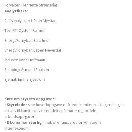
Forvalter: Henriette Strømsvåg
Analytikere:
Sjefsanalytiker: Håkon Myrstad
Tech/IT: Øystein Farmen
Energi/Fornybar: Sara Ims
Energi/Fornybar: Espen Neverdal
Industri: Anna Hoffmann
Shipping: Åsmund Paulsen
Sjømat: Emma Sjöström
Kort om styrets oppgaver:
•
Styreleder
sine hovedoppgave er å lede komiteen i riktig retning, ta
initiativ til komiteaktiviteter, delta på møter og fordele
arbeidsoppgaver.
•
Økonomiansvarlig
innebærer ansvaret for komiteens
internøkonomi.