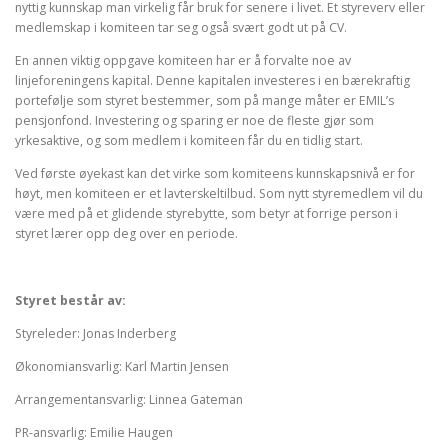
nyttig kunnskap man virkelig får bruk for senere i livet. Et styreverv eller
medlemskap i komiteen tar seg også svært godt ut på CV.
En annen viktig oppgave komiteen har er å forvalte noe av
linjeforeningens kapital. Denne kapitalen investeres i en bærekraftig
portefølje som styret bestemmer, som på mange måter er EMIL’s
pensjonfond. Investering og sparing er noe de fleste gjør som
yrkesaktive, og som medlem i komiteen får du en tidlig start.
Ved første øyekast kan det virke som komiteens kunnskapsnivå er for
høyt, men komiteen er et lavterskeltilbud. Som nytt styremedlem vil du
være med på et glidende styrebytte, som betyr at forrige person i
styret lærer opp deg over en periode.
Styret består av:
Styreleder: Jonas Inderberg
Økonomiansvarlig: Karl Martin Jensen
Arrangementansvarlig: Linnea Gateman
PR-ansvarlig: Emilie Haugen