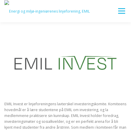
Gå
til
Meny
innhold
HJEM
OM EMIL
FOR EMIL-STUDENTEN
FOR BEDRIFTER
KARRIERE
KOMITEER
LOGG INN
EMIL Invest er linjeforeningens lavterskel investeringskomite. Komiteens
hovedmål er å lære studentene på EMIL om investering, og la
medlemmene praktisere sin kunnskap. EMIL Invest holder foredrag,
investeringsmøter og sosialkvelder, og er en perfekt arena for å bli
kjent med studenter fra andre årstrinn. Som medlem i komiteen får man